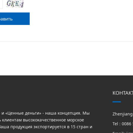
равить
КОНТАК
» и «Ценные деньги» - наша концепция. Мы
Zhenjiang 
ь клиентам высококачественное морское
Tel : 008
Наша продукция экспортируется в 15 стран и